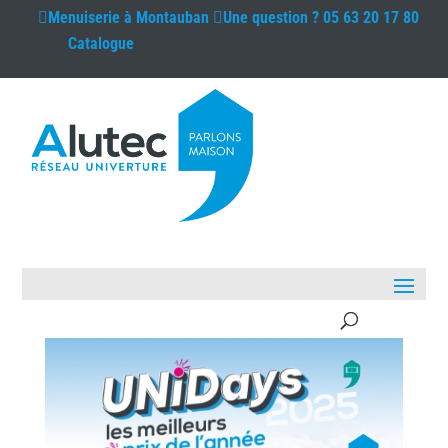
Menuiserie à
Montauban
Une question ?
05 63 20 17 80
Catalogue