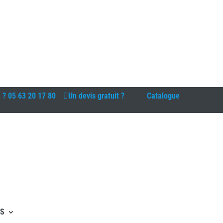
n ?
05 63 20 17 80
Un devis gratuit ?
Catalogue
ES