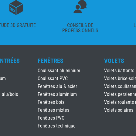
TUDE 3D GRATUITE
CONSEILS DE
L
PROFESSIONNELS
ENTRÉES
FENÊTRES
VOLETS
Coulissant aluminium
Volets battants
ium
Coulissant PVC
Volets brise-sole
Fenêtres alu & acier
Volets coulissan
: alu/bois
Fenêtres aluminium
Volets persienn
Fenêtres bois
Volets roulants 
Fenêtres mixtes
Volets solaires
Fenêtres PVC
Fenêtres technique