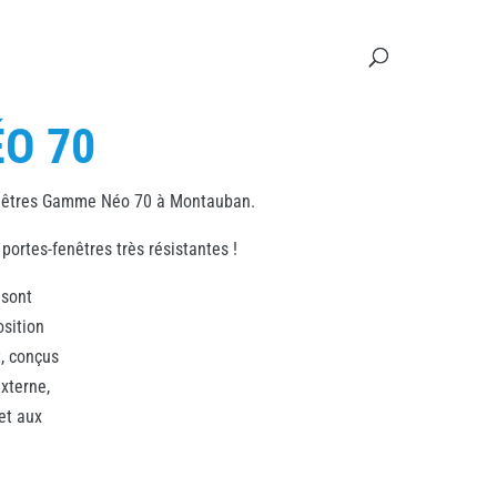
O 70
fenêtres Gamme Néo 70 à Montauban.
ortes-fenêtres très résistantes !
 sont
osition
t, conçus
xterne,
et aux