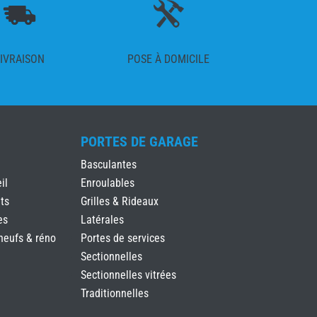
IVRAISON
POSE À DOMICILE
PORTES DE GARAGE
Basculantes
il
Enroulables
ts
Grilles & Rideaux
es
Latérales
neufs & réno
Portes de services
Sectionnelles
Sectionnelles vitrées
Traditionnelles