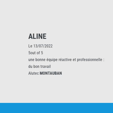
ALINE
JEAN P
Le 13/07/2022
Le 27/05/2021
5out of 5
5out of 5
une bonne équipe réactive et professionnelle :
Super travail, 
du bon travail
prix imbattable
Alutec
MONTAUBAN
professionnali
grandement ...
Alutec
MONTA