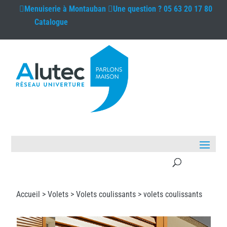
Menuiserie à
Montauban
Une question ?
05 63 20 17 80
Catalogue
Accueil >
Volets
>
Volets coulissants
> volets coulissants