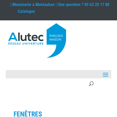
Menuiserie à
Montauban
Une question ?
05 63 20 17 80
Catalogue
FENÊTRES