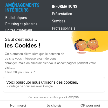
AMÉNAGEMENTS
INFORMATIONS
INTÉRIEURS
Présentation
Bibliothèques
Services
Dressing et placards
Professionnels
Portes d’intérieur
Accès et Contact
Séparations de pièces
Stores intérieurs
Le réseau Univerture
Verrières
Alutec
|
Mentions légales
|
Plan du site
|
Réalisation
Attraptemps
DEVIS
RDV
CONTACT