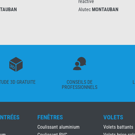
reactive
UBAN
Alutec
MONTAUBAN
TUDE 3D GRATUITE
CONSEILS DE
L
PROFESSIONNELS
ENTRÉES
FENÊTRES
VOLETS
Coulissant aluminium
Volets battants
ium
Coulissant PVC
Volets brise-sole