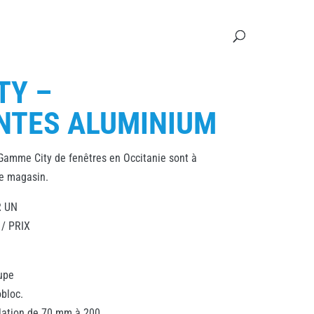
TY –
NTES ALUMINIUM
 Gamme City de fenêtres en Occitanie sont à
de magasin.
R UN
/ PRIX
upe
bloc.
lation de 70 mm à 200