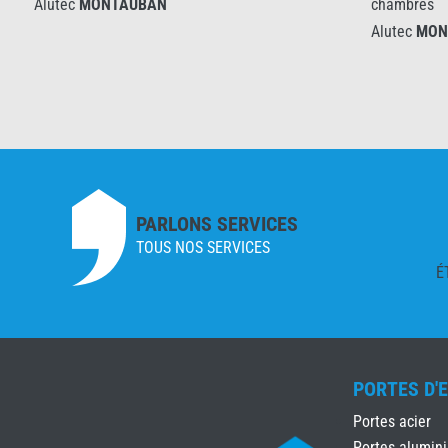
Alutec
MONTAUBAN
chambres
Alutec
MONTA
PARLONS SERVICES
TOUS NOS SERVICES
É
PORTES D'
Portes acier
Portes alumin