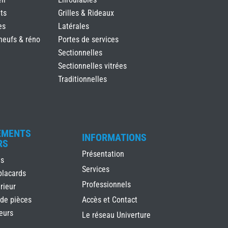
ts
Grilles & Rideaux
es
Latérales
neufs & réno
Portes de services
Sectionnelles
Sectionnelles vitrées
Traditionnelles
EMENTS
INFORMATIONS
RS
Présentation
es
Services
placards
Professionnels
rieur
 de pièces
Accès et Contact
ieurs
Le réseau Univerture