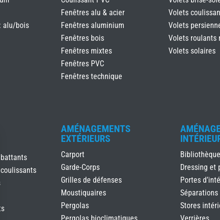
Fenêtres alu & acier
Volets coulissan
: alu/bois
Fenêtres aluminium
Volets persienn
Fenêtres bois
Volets roulants 
Fenêtres mixtes
Volets solaires
Fenêtres PVC
Fenêtres technique
AMÉNAGEMENTS
AMÉNAG
EXTÉRIEURS
INTÉRIEU
Carport
Bibliothèqu
 battants
Garde-Corps
Dressing et 
 coulissants
Grilles de défenses
Portes d’inté
s
Moustiquaires
Séparations
Pergolas
Stores intér
ts
Pergolas bioclimatiques
Verrières