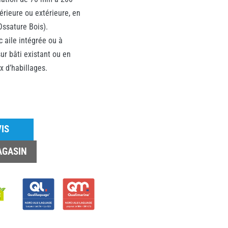
rieure ou extérieure, en
ssature Bois).
 aile intégrée ou à
ur bâti existant ou en
 d’habillages.
IS
AGASIN