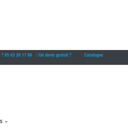
n ?
05 63 20 17 80
Un devis gratuit ?
Catalogue
ES