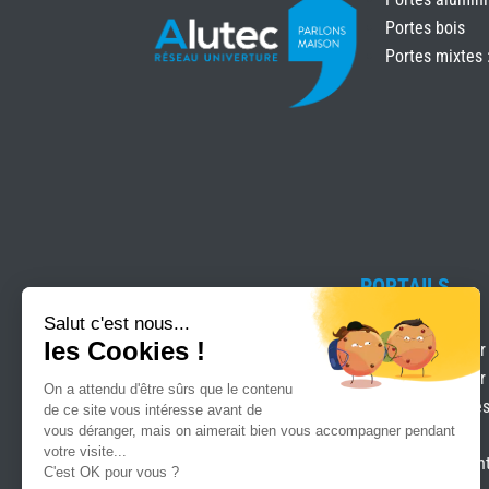
Portes bois
Portes mixtes 
PORTAILS
Clôtures
Motorisation pour
Motorisation pour
ALUTEC, VOTRE SPÉCIALISTE
Portails & clôture
MENUISERIE DEPUIS 1995
Portails Battants
Portails coulissan