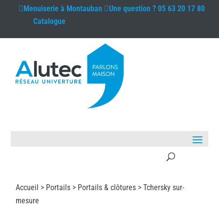
Menuiserie à
Montauban
Une question ?
05 63 20 17 80
Catalogue
Accueil >
Portails
>
Portails & clôtures
> Tchersky sur-
mesure