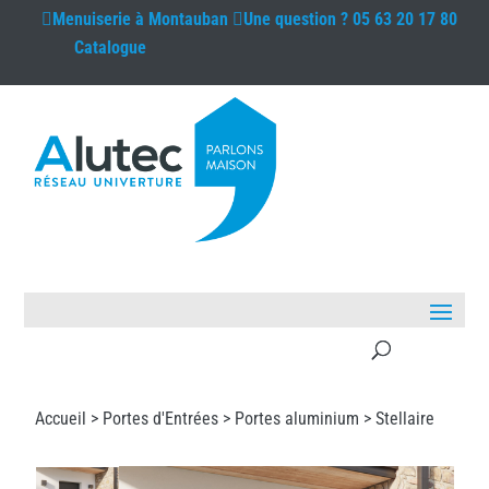
Menuiserie à
Montauban
Une question ?
05 63 20 17 80
Catalogue
Accueil >
Portes d'Entrées
>
Portes aluminium
> Stellaire