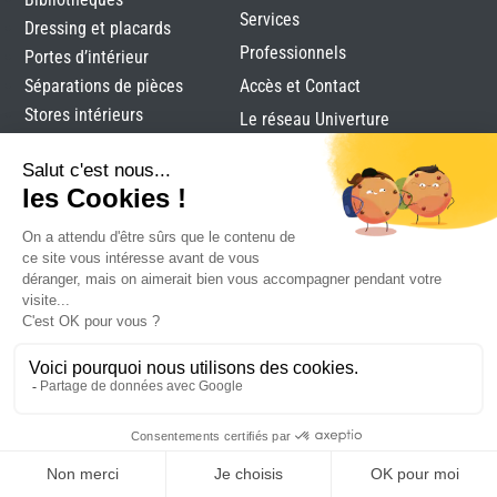
Services
Dressing et placards
Professionnels
Portes d’intérieur
Séparations de pièces
Accès et Contact
Stores intérieurs
Le réseau Univerture
Verrières
Alutec
|
Mentions légales
|
Plan du site
|
Réalisation
Attraptemps
DEVIS
RDV
CONTACT