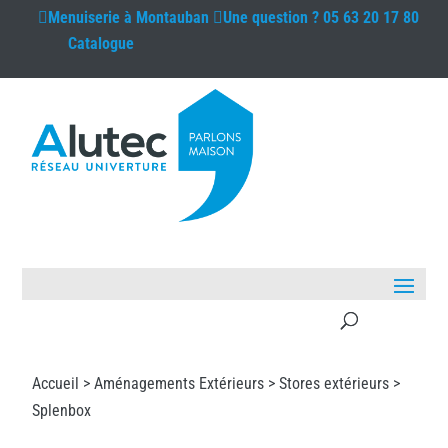
Menuiserie à
Montauban
Une question ?
05 63 20 17 80
Catalogue
Accueil >
Aménagements Extérieurs
>
Stores extérieurs
>
Splenbox