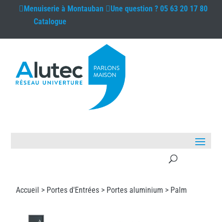
Menuiserie à
Montauban
Une question ?
05 63 20 17 80
Catalogue
Accueil >
Portes d'Entrées
>
Portes aluminium
> Palm