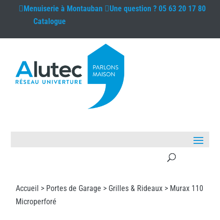
Menuiserie à
Montauban
Une question ?
05 63 20 17 80
Catalogue
Accueil >
Portes de Garage
>
Grilles & Rideaux
> Murax 110
Microperforé