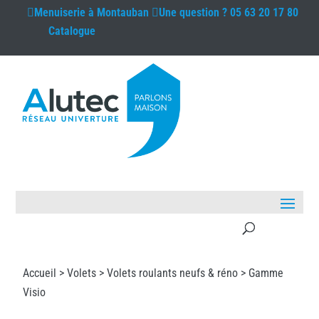
Menuiserie à
Montauban
Une question ?
05 63 20 17 80
Catalogue
Accueil >
Volets
>
Volets roulants neufs & réno
> Gamme
Visio