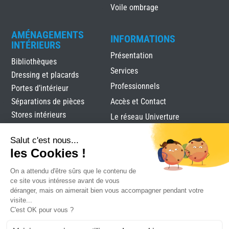
Voile ombrage
AMÉNAGEMENTS
INFORMATIONS
INTÉRIEURS
Présentation
Bibliothèques
Services
Dressing et placards
Professionnels
Portes d’intérieur
Séparations de pièces
Accès et Contact
Stores intérieurs
Le réseau Univerture
Verrières
Alutec
|
Mentions légales
|
Plan du site
|
Réalisation
Attraptemps