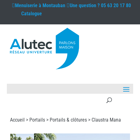
Menuiserie à
Montauban
Une question ?
05 63 20 17 80
Catalogue
Accueil >
Portails
>
Portails & clôtures
> Claustra Mana