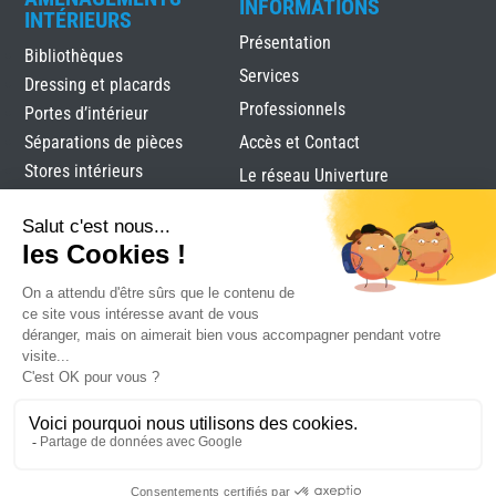
INFORMATIONS
INTÉRIEURS
Présentation
Bibliothèques
Services
Dressing et placards
Professionnels
Portes d’intérieur
Séparations de pièces
Accès et Contact
Stores intérieurs
Le réseau Univerture
Verrières
Alutec
|
Mentions légales
|
Plan du site
|
Réalisation
Attraptemps