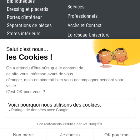
Bibliothèques
Services
Dressing et placards
Professionnels
Portes d’intérieur
Séparations de pièces
Accès et Contact
Stores intérieurs
Le réseau Univerture
Verrières
Alutec
|
Mentions légales
|
Plan du site
|
Réalisation
Attraptemps
DEVIS
RDV
CONTACT