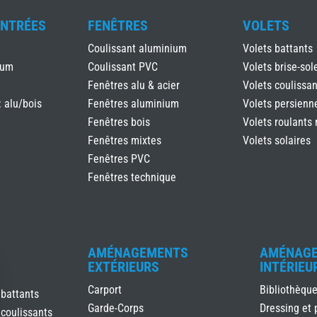
ENTRÉES
FENÊTRES
VOLETS
Coulissant aluminium
Volets battants
ium
Coulissant PVC
Volets brise-sole
Fenêtres alu & acier
Volets coulissan
: alu/bois
Fenêtres aluminium
Volets persienn
Fenêtres bois
Volets roulants 
Fenêtres mixtes
Volets solaires
Fenêtres PVC
Fenêtres technique
AMÉNAGEMENTS
AMÉNAG
EXTÉRIEURS
INTÉRIEU
Carport
Bibliothèqu
 battants
Garde-Corps
Dressing et 
 coulissants