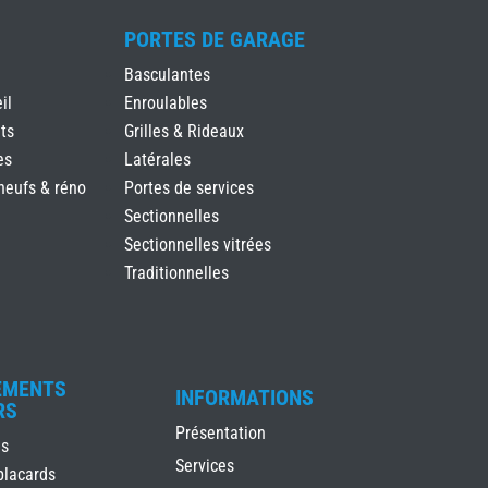
PORTES DE GARAGE
Basculantes
il
Enroulables
ts
Grilles & Rideaux
es
Latérales
neufs & réno
Portes de services
Sectionnelles
Sectionnelles vitrées
Traditionnelles
EMENTS
INFORMATIONS
RS
Présentation
es
Services
placards