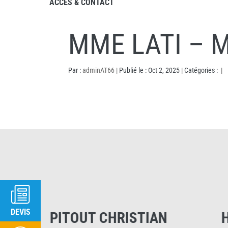
ACCÈS & CONTACT
MME LATI –
Par :
adminAT66
|
Publié le : Oct 2, 2025
|
Catégories :
|
DEVIS
PITOUT CHRISTIAN
HUBER