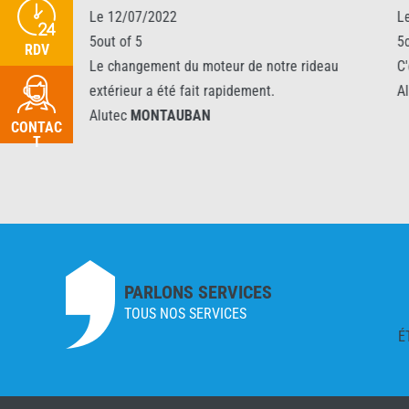
Le 12/07/2022
Le 25/05/20
5out of 5
5out of 5
RDV
Le changement du moteur de notre rideau
C'est carré. 
extérieur a été fait rapidement.
Alutec
MONT
Alutec
MONTAUBAN
CONTAC
T
PARLONS SERVICES
TOUS NOS SERVICES
É