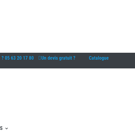
n ?
05 63 20 17 80
Un devis gratuit ?
Catalogue
ES